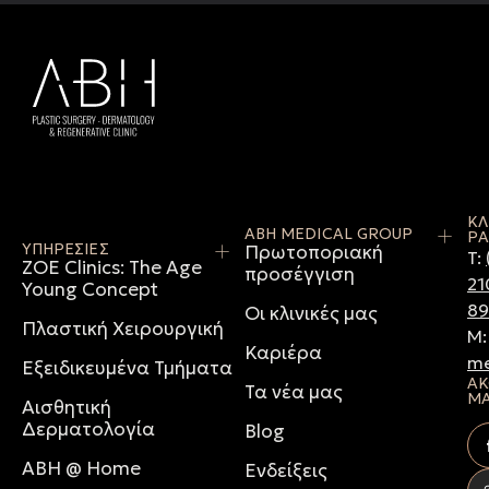
ΚΛ
ABH MEDICAL GROUP
ΡΑ
ΥΠΗΡΕΣΙΕΣ
Πρωτοποριακή
T:
ZOE Clinics: The Age
προσέγγιση
21
Young Concept
8
Οι κλινικές μας
Πλαστική Χειρουργική
M
Καριέρα
me
Εξειδικευμένα Τμήματα
ΑΚ
Τα νέα μας
Μ
Αισθητική
Δερματολογία
Blog
ABH @ Home
Ενδείξεις