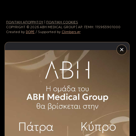
ΠΟΛΙΤΙΚH ΑΠΟΡΡHΤΟΥ
|
ΠΟΛΙΤΙΚΗ COOKIES
COPYRIGHT © 2026 ABH MEDICAL GROUP | ΑΡ. ΓΕΜΗ:
115963901000
Created by
DOPE
/ Supported by
Climbers.gr
×