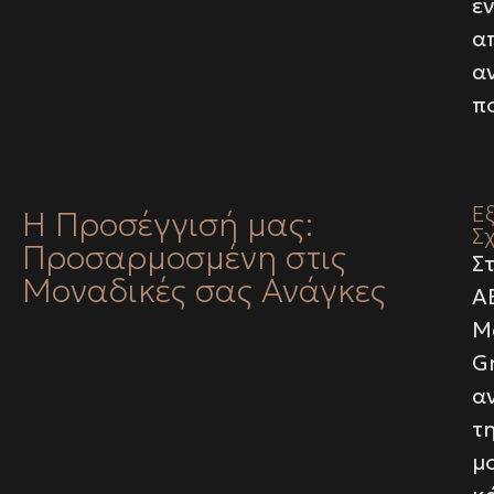
ε
α
α
π
Ε
Η Προσέγγισή μας:
Σ
Προσαρμοσμένη στις
Σ
Μοναδικές σας Ανάγκες
A
M
G
α
τ
μ