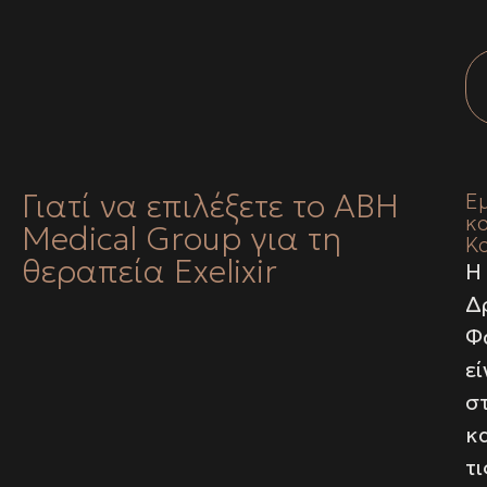
Γιατί να επιλέξετε το ABH
E
κα
Medical Group για τη
Κ
θεραπεία Exelixir
Η
Δ
Φ
ε
σ
κ
τι