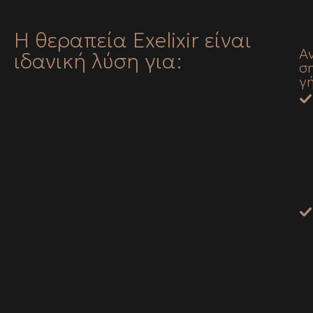
Η θεραπεία Exelixir είναι
Α
ιδανική λύση για:
σ
γ