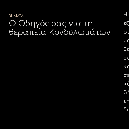
Η
ΒΗΜΑΤΑ
Ο Οδηγός σας για τη
ε
θεραπεία Κονδυλωμάτων
ο
μ
θ
σ
κ
σ
κ
β
τ
δ