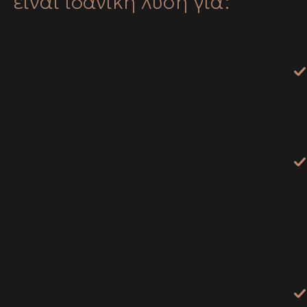
είναι ιδανική λύση για: