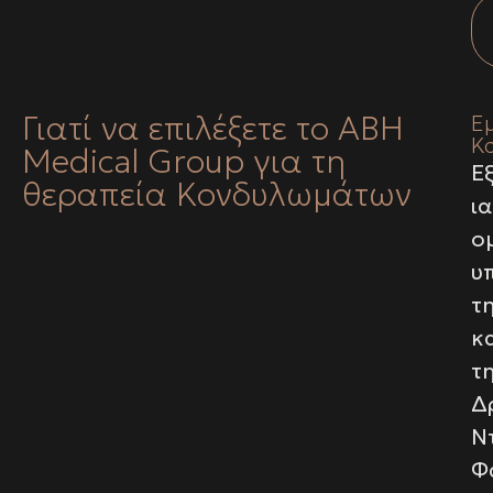
Γιατί να επιλέξετε το ABH
Εμ
Κ
Medical Group για τη
Ε
θεραπεία Κονδυλωμάτων
ι
ο
υ
τ
κ
τ
Δ
Ν
Φ