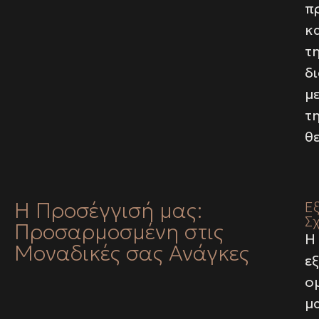
πρ
κ
τ
δι
μ
τ
θ
Η Προσέγγισή μας:
Ε
Σ
Προσαρμοσμένη στις
Η
Μοναδικές σας Ανάγκες
ε
ο
μ