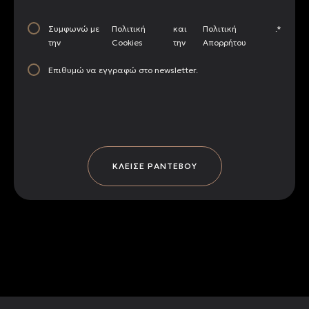
Συμφωνώ με
Πολιτική
και
Πολιτική
.*
την
Cookies
την
Απορρήτου
Επιθυμώ να εγγραφώ στο newsletter.
ΚΛΕΙΣΕ ΡΑΝΤΕΒΟΥ
Alternative: