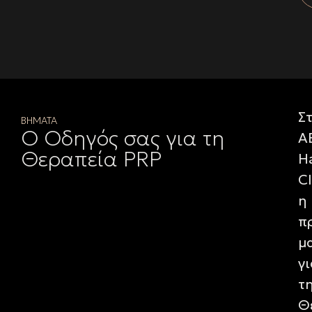
Σ
ΒΗΜΑΤΑ
Ο Οδηγός σας για τη
A
Θεραπεία PRP
Ha
Cl
η
π
μ
γι
τ
Θ