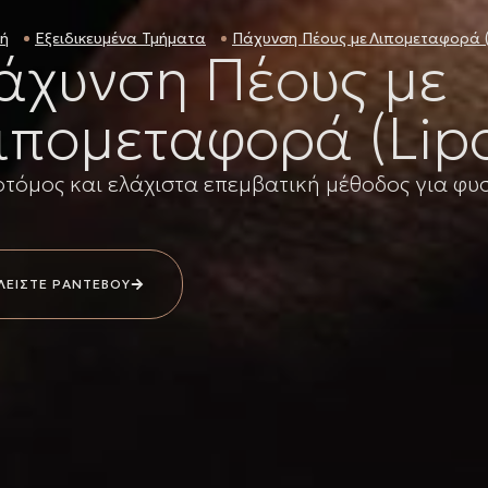
κή
Εξειδικευμένα Τμήματα
Πάχυνση Πέους με Λιπομεταφορά (Li
άχυνση Πέους με
ιπομεταφορά (Lipof
οτόμος και ελάχιστα επεμβατική μέθοδος για φυσ
ΛΕΙΣΤΕ ΡΑΝΤΕΒΟΥ