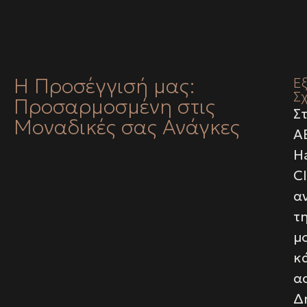
Η Προσέγγισή μας:
Ε
Σ
Προσαρμοσμένη στις
Σ
Μοναδικές σας Ανάγκες
A
Ha
Cl
α
τ
μ
κ
α
Δ