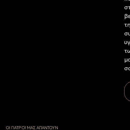
σ
β
τ
σ
υ
τ
μ
σ
ΟΙ ΓΙΑΤΡΟΙ ΜΑΣ ΑΠΑΝΤΟΥΝ