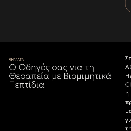
Σ
ΒΗΜΑΤΑ
Ο Οδηγός σας για τη
A
Θεραπεία με Βιομιμητικά
Ha
Πεπτίδια
Cl
η
π
μ
γι
τ