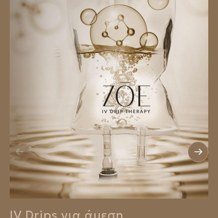
IV Drips για άμεση