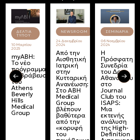
ΔΕΛΤΊΑ
NEWSROOM
ΣΕΜΙΝΆΡΙΑ
ΤΎΠΟΥ
24 Δεκεμβρίου
06 Νοεμβρίου
10 Μαρτίου
2024
2024
2025
Από την
Η
myABH:
Αισθητική
Πρόσφατη
Το νέο
Ιατρική
Συνεδρία
πρόγραμμα
στην
του Δρ.
επιβράβευσης
Κυτταρική
Αθανασίου
του
Ανανέωση:
στο
Athens
Στο ABH
Journal
Beverly
Medical
Club του
Hills
Group
ISAPS:
Medical
βλέπουν
Μια
Group
βαθύτερα
εκτενής
από την
ανάλυση
«κορυφή
της High-
του
Definition