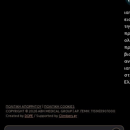
αν
ια
ει
τη
πρ
ολ
πρ
βι
αν
ια
στ
Ελ
ΠΟΛΙΤΙΚH ΑΠΟΡΡHΤΟΥ
|
ΠΟΛΙΤΙΚΗ COOKIES
COPYRIGHT © 2026 ABH MEDICAL GROUP | ΑΡ. ΓΕΜΗ:
115963901000
Created by
DOPE
/ Supported by
Climbers.gr