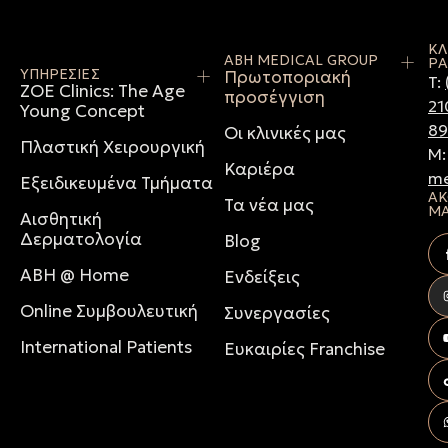
ΚΛ
ABH MEDICAL GROUP
ΡΑ
ΥΠΗΡΕΣΙΕΣ
Πρωτοποριακή
T:
ZOE Clinics: The Age
προσέγγιση
21
Young Concept
8
Οι κλινικές μας
Πλαστική Χειρουργική
M
Καριέρα
me
Εξειδικευμένα Τμήματα
ΑΚ
Τα νέα μας
Μ
Αισθητική
Δερματολογία
Blog
ABH @ Home
Ενδείξεις
Online Συμβουλευτική
Συνεργασίες
International Patients
Ευκαιρίες Franchise