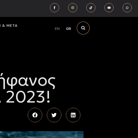
Ν & ΜΕΤΑ
EN
GR
ρήφανος
 2023!