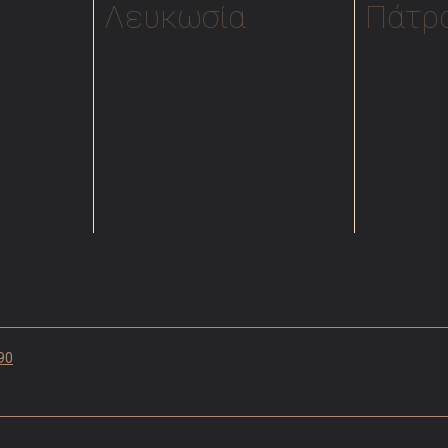
Λευκωσία
Πάτρ
21
Λεωφ. Σπύρου Κυπριανού 20, 1075
Αράτου 8,
νο:
21 0723
2ος όροφος
0
Κατόπιν ραντεβού
Δευτέρα –
17:00
ραντεβού
Σάββατο 0
90