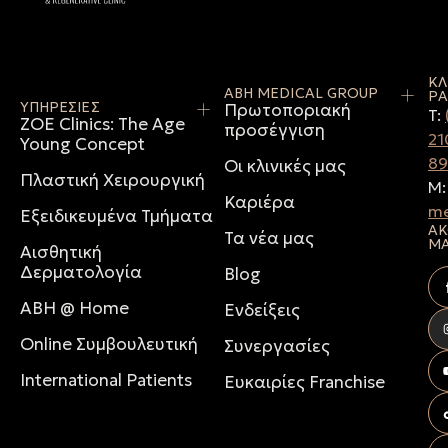
ΚΛ
ABH MEDICAL GROUP
ΡΑ
ΥΠΗΡΕΣΙΕΣ
Πρωτοποριακή
T:
ZOE Clinics: The Age
προσέγγιση
21
Young Concept
8
Οι κλινικές μας
Πλαστική Χειρουργική
M
Καριέρα
me
Εξειδικευμένα Τμήματα
ΑΚ
Τα νέα μας
Μ
Αισθητική
Δερματολογία
Blog
ABH @ Home
Ενδείξεις
Online Συμβουλευτική
Συνεργασίες
International Patients
Ευκαιρίες Franchise