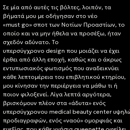
Σε μία από αυτές τις βόλτες, λοιπόν, τα
βήματά μου με οδήγησαν στο νέο
«
must go
» σποτ των Νοτίων Προαστίων, το
οποίο και να μην ήθελα να προσέξω, ήταν
σχεδόν αδύνατο. Το
υπερσύγχρονο
design
που μοιάζει να έχει
έρθει από άλλη εποχή, καθώς και ο άκρως
εντυπωσιακός φωτισμός που αναδεικνύει
κάθε λεπτομέρεια του επιβλητικού κτηρίου,
μου κίνησαν την περιέργεια να μάθω τι ή
ποιον φιλοξενεί. Λίγα λεπτά αργότερα,
βρισκόμουν πλέον στα «άδυτα» ενός
υπερσύγχρονου
medical beauty center
υψηλ
προδιαγραφών, ενός «ναού» ομορφιάς και
ευεξίας, που κάθε γνήσια
queenette
οφείλει