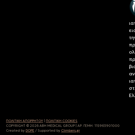
κα
τη
αν
ια
ει
τη
πρ
ολ
πρ
βι
αν
ια
στ
Ελ
ΠΟΛΙΤΙΚH ΑΠΟΡΡHΤΟΥ
|
ΠΟΛΙΤΙΚΗ COOKIES
COPYRIGHT © 2026 ABH MEDICAL GROUP | ΑΡ. ΓΕΜΗ:
115963901000
Created by
DOPE
/ Supported by
Climbers.gr