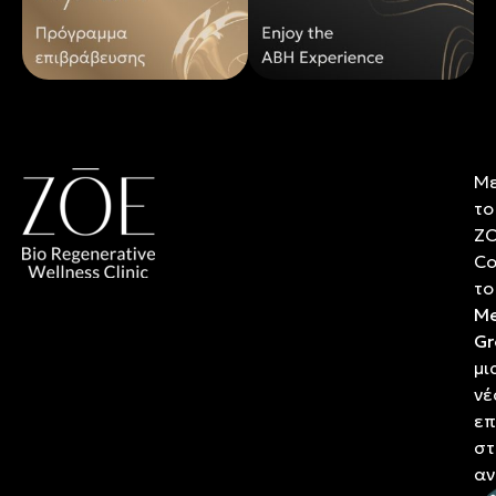
Μ
το
Z
Co
το
Me
Gr
μι
νέ
επ
στ
αν