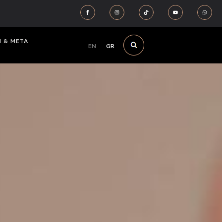
Ν & ΜΕΤΑ
EN
GR