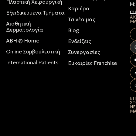
Πλαστική Χειρουργική
M
Καριέρα
me
Εξειδικευμένα Τμήματα
ΑΚ
Τα νέα μας
Μ
Αισθητική
Δερματολογία
Blog
ABH @ Home
Ενδείξεις
Online Συμβουλευτική
Συνεργασίες
International Patients
Ευκαιρίες Franchise
ΕΓ
Σ
NE
Μ