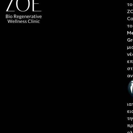
το
Z
Co
το
Me
Gr
μι
νέ
επ
στ
αν
κα
τη
αν
ια
ει
τη
πρ
ολ