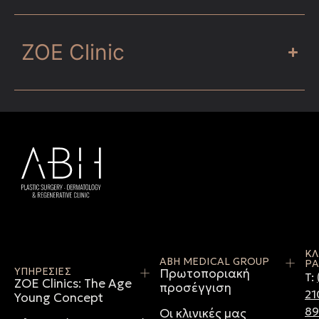
ZOE Clinic
ΚΛ
ABH MEDICAL GROUP
ΡΑ
ΥΠΗΡΕΣΙΕΣ
Πρωτοποριακή
T:
ZOE Clinics: The Age
προσέγγιση
21
Young Concept
8
Οι κλινικές μας