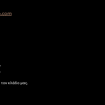
p.com
ς
 τον κλάδο μας.