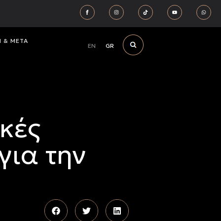
Ν & ΜΕΤΑ
EN
GR
κές
για την