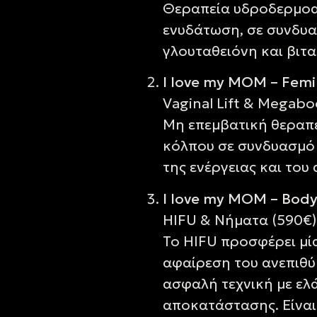
Θεραπεία υδροδερμοαπ
ενυδάτωση, σε συνδυα
γλουταθειόνη και βιτ
I love my MOM – F
Vaginal Lift & Megabo
Μη επεμβατική θεραπεί
κόλπου σε συνδυασμό 
της ενέργειας και του
I love my MOM – B
HIFU & Νήματα (590€)
Το HIFU προσφέρει μί
αφαίρεση του ανεπιθύ
ασφαλή τεχνική με ελ
αποκατάστασης. Είναι 