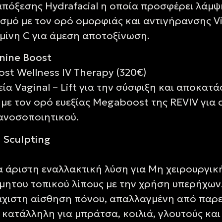
όξεσης Hydrafacial η οποία προσφέρει λάμψη,
σμό με τον ορό ομορφιάς και αντιγήρανσης Vi
αμίνη C για άμεση αποτοξίνωση.
eminine Boost
ost Wellness IV Therapy (320€)
α Vaginal – Lift για την σύσφιξη και αποκατ
με τον ορό ευεξίας Megaboost της REVIV για 
 ανοσοποιητικού.
ody Sculpting
α άριστη εναλλακτική λύση για Μη χειρουργι
μητου τοπικού λίπους με την χρήση υπερήχων.
άχιστη αίσθηση πόνου, απαλλαγμένη από παρε
κατάλληλη για μπράτσα, κοιλιά, γλουτούς και