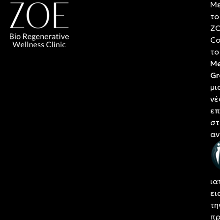
Μ
το
Z
Co
το
Me
Gr
μι
νέ
επ
στ
αν
κα
τη
αν
ια
ει
τη
πρ