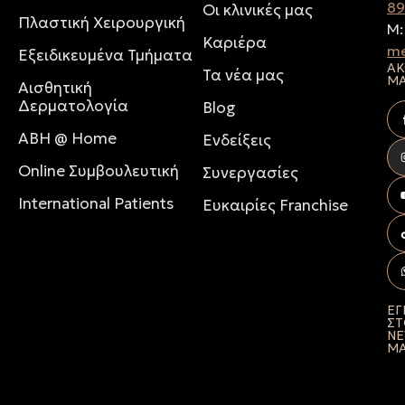
8
Οι κλινικές μας
Πλαστική Χειρουργική
M
Καριέρα
me
Εξειδικευμένα Τμήματα
ΑΚ
Τα νέα μας
Μ
Αισθητική
Δερματολογία
Blog
ABH @ Home
Ενδείξεις
Online Συμβουλευτική
Συνεργασίες
International Patients
Ευκαιρίες Franchise
ΕΓ
Σ
NE
Μ