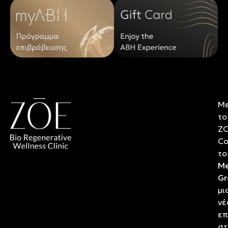
Μ
το
Z
Co
το
Me
Gr
μι
νέ
επ
στ