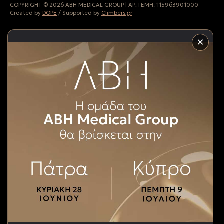
COPYRIGHT © 2026 ABH MEDICAL GROUP | ΑΡ. ΓΕΜΗ:
115963901000
Created by
DOPE
/ Supported by
Climbers.gr
×