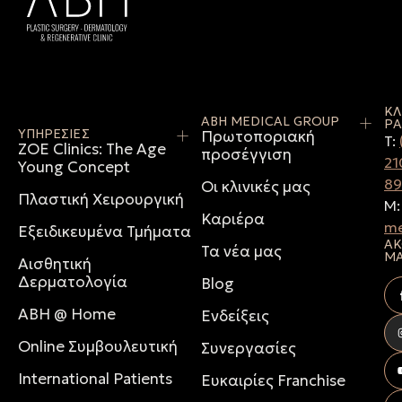
ΚΛ
ABH MEDICAL GROUP
ΡΑ
ΥΠΗΡΕΣΙΕΣ
Πρωτοποριακή
T:
ZOE Clinics: The Age
προσέγγιση
21
Young Concept
8
Οι κλινικές μας
Πλαστική Χειρουργική
M
Καριέρα
me
Εξειδικευμένα Τμήματα
ΑΚ
Τα νέα μας
Μ
Αισθητική
Δερματολογία
Blog
ABH @ Home
Ενδείξεις
Online Συμβουλευτική
Συνεργασίες
International Patients
Ευκαιρίες Franchise